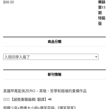
$
68.00
商品分類
新刊情報
真鐵甲萬能俠ZERO – 黑暗、哲學和極端的重構作品
🙋🏻‍♀️【誠徵兼職編輯/ 翻譯】📢
倒楣少年x傲嬌大小姐x爆笑惡搞-《爆笑管家》