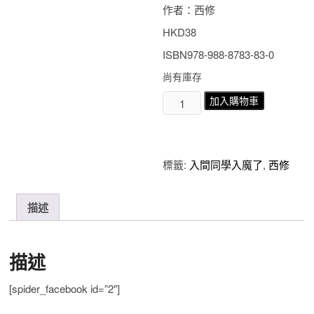
作者：西修
HKD38
ISBN978-988-8783-83-0
尚有庫存
入
加入購物車
間
同
學
入
標籤:
入間同學入魔了
,
西修
魔
了
第
描述
11
期
數
描述
量
[spider_facebook id=”2″]