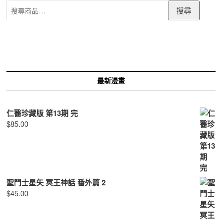
搜
搜尋
尋
關
鍵
字:
最新漫畫
仁醫珍藏版 第13期 完
$
85.00
聖鬥士星矢 冥王神話 番外篇 2
$
45.00