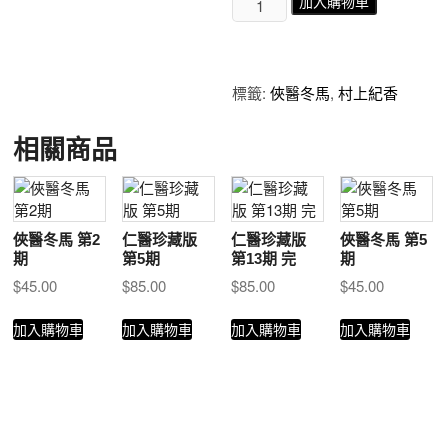
加入購物車
醫
冬
馬
第
標籤:
俠醫冬馬
,
村上紀香
4
期
相關商品
數
量
俠醫冬馬 第2
仁醫珍藏版
仁醫珍藏版
俠醫冬馬 第5
期
第5期
第13期 完
期
$
45.00
$
85.00
$
85.00
$
45.00
加入購物車
加入購物車
加入購物車
加入購物車