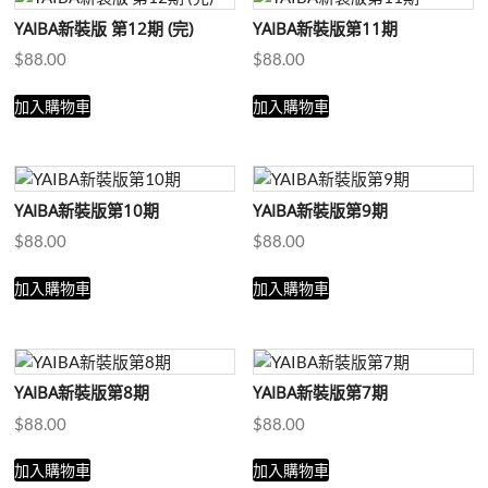
目
YAIBA新裝版 第12期 (完)
YAIBA新裝版第11期
排
序
$
88.00
$
88.00
加入購物車
加入購物車
YAIBA新裝版第10期
YAIBA新裝版第9期
$
88.00
$
88.00
加入購物車
加入購物車
YAIBA新裝版第8期
YAIBA新裝版第7期
$
88.00
$
88.00
加入購物車
加入購物車