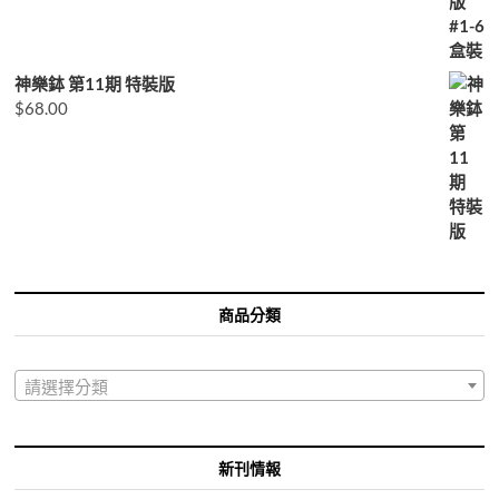
神樂鉢 第11期 特裝版
$
68.00
商品分類
請選擇分類
新刊情報