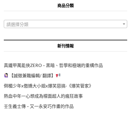
商品分類
請選擇分類
新刊情報
真鐵甲萬能俠ZERO – 黑暗、哲學和極端的重構作品
【誠徵兼職編輯/ 翻譯】
倒楣少年x傲嬌大小姐x爆笑惡搞-《爆笑管家》
熱血中年一心想成為幪面超人的瘋狂故事
壬生義士傳 – 又一永安巧作畫的作品