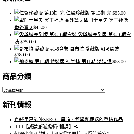
鍵
字:
仁醫珍藏版 第13期 完
$
85.00
聖鬥士星矢 冥王神話
番外篇 2
$
45.00
愛與誠完全版 第9-16期盒
裝
$
750.00
哥布拉 愛藏版 #1-6盒裝
$
580.00
神樂鉢 第11期 特裝版
$
68.00
商品分類
新刊情報
真鐵甲萬能俠ZERO – 黑暗、哲學和極端的重構作品
🙋🏻‍♀️【誠徵兼職編輯/ 翻譯】📢
倒楣少年x傲嬌大小姐x爆笑惡搞-《爆笑管家》