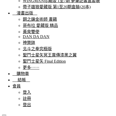
WINGMAN珍藏版 1至7期 夢筆記書盒套裝
帶子雄狼愛藏版 第1至20期盒裝(20本)
漫畫出版
鋼之鍊金術師 書籍
哥布拉 愛藏版 精品
黃泉雙使
DAN DA DAN
神樂鉢
北斗之拳究極版
聖鬥士星矢冥王異傳漆黑之翼
聖鬥士星矢 Final Edition
更多⋯⋯
購物車
結帳
會員
登入
註冊
登出