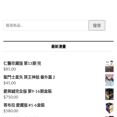
搜
搜尋
尋
關
鍵
字:
最新漫畫
仁醫珍藏版 第13期 完
$
85.00
聖鬥士星矢 冥王神話 番外篇 2
$
45.00
愛與誠完全版 第9-16期盒裝
$
750.00
哥布拉 愛藏版 #1-6盒裝
$
580.00