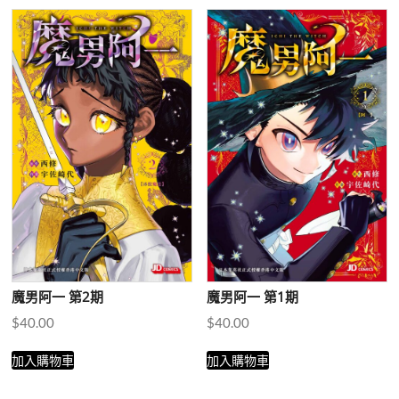
項
目
排
序
魔男阿一 第2期
魔男阿一 第1期
$
40.00
$
40.00
加入購物車
加入購物車