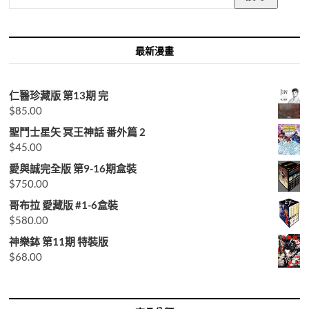
尋
關
鍵
字:
最新漫畫
仁醫珍藏版 第13期 完
$
85.00
聖鬥士星矢 冥王神話 番外篇 2
$
45.00
愛與誠完全版 第9-16期盒裝
$
750.00
哥布拉 愛藏版 #1-6盒裝
$
580.00
神樂鉢 第11期 特裝版
$
68.00