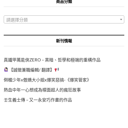
商品分類
請選擇分類
新刊情報
真鐵甲萬能俠ZERO – 黑暗、哲學和極端的重構作品
【誠徵兼職編輯/ 翻譯】
倒楣少年x傲嬌大小姐x爆笑惡搞-《爆笑管家》
熱血中年一心想成為幪面超人的瘋狂故事
壬生義士傳 – 又一永安巧作畫的作品