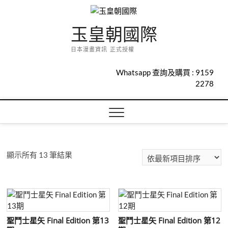
Skip
to
玉皇朝國際
content
日本漫畫資訊 正式授權
Whatsapp 查詢及購買 :
9159
2278
依
顯示所有 13 筆結果
最
新
項
目
排
聖鬥士星矢 Final Edition 第13
聖鬥士星矢 Final Edition 第12
序