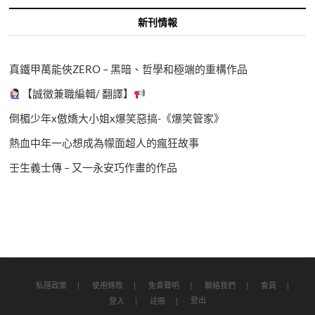
新刊情報
真鐵甲萬能俠ZERO – 黑暗、哲學和極端的重構作品
【誠徵兼職編輯/ 翻譯】
倒楣少年x傲嬌大小姐x爆笑惡搞-《爆笑管家》
熱血中年一心想成為幪面超人的瘋狂故事
壬生義士傳 – 又一永安巧作畫的作品
私隱政策
使用條款
免責聲明
聯絡我們
會員
登出
登入
註冊