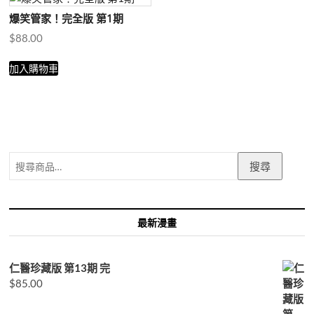
爆笑管家！完全版 第1期
$
88.00
加入購物車
搜
搜尋
尋
關
鍵
字:
最新漫畫
仁醫珍藏版 第13期 完
$
85.00