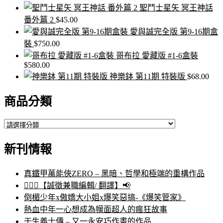
聖鬥士星矢 冥王神話
番外篇 2
$
45.00
愛與誠完全版 第9-16期盒
裝
$
750.00
哥布拉 愛藏版 #1-6盒裝
$
580.00
神樂鉢 第11期 特裝版
$
68.00
商品分類
新刊情報
真鐵甲萬能俠ZERO – 黑暗、哲學和極端的重構作品
🙋🏻‍♀️【誠徵兼職編輯/ 翻譯】📢
倒楣少年x傲嬌大小姐x爆笑惡搞-《爆笑管家》
熱血中年一心想成為幪面超人的瘋狂故事
壬生義士傳 – 又一永安巧作畫的作品