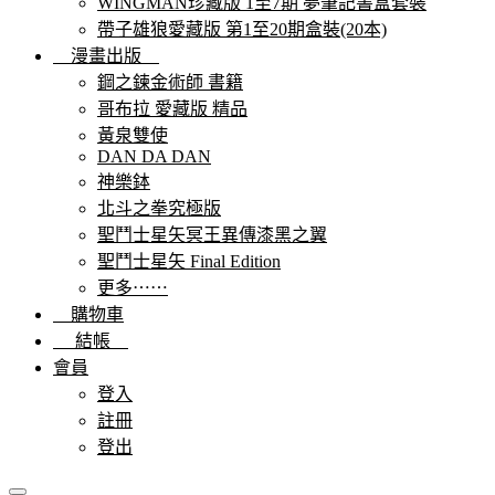
WINGMAN珍藏版 1至7期 夢筆記書盒套裝
帶子雄狼愛藏版 第1至20期盒裝(20本)
漫畫出版
鋼之鍊金術師 書籍
哥布拉 愛藏版 精品
黃泉雙使
DAN DA DAN
神樂鉢
北斗之拳究極版
聖鬥士星矢冥王異傳漆黑之翼
聖鬥士星矢 Final Edition
更多⋯⋯
購物車
結帳
會員
登入
註冊
登出