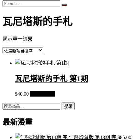
Search
…
瓦尼塔斯的手札
顯示單一結果
瓦尼塔斯的手札 第1期
$
40.00
加入購物車
搜
搜尋
尋
最新漫畫
關
鍵
字:
仁醫珍藏版 第13期 完
$
85.00