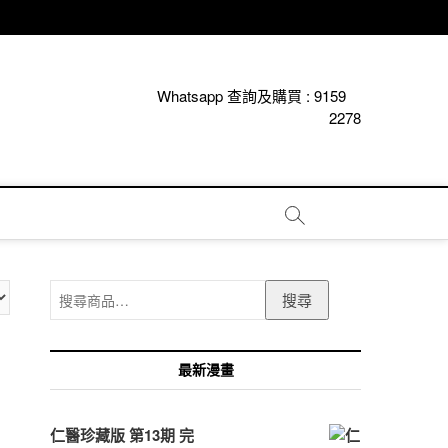
Whatsapp 查詢及購買 :
9159
2278
搜
搜尋
尋
關
鍵
最新漫畫
字:
仁醫珍藏版 第13期 完