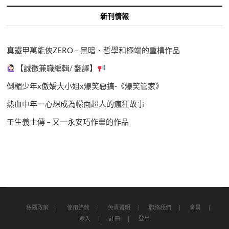
新刊情報
真鐵甲萬能俠ZERO – 黑暗、哲學和極端的重構作品
【誠徵兼職編輯/ 翻譯】
倒楣少年x傲嬌大小姐x爆笑惡搞-《爆笑管家》
熱血中年一心想成為幪面超人的瘋狂故事
壬生義士傳 – 又一永安巧作畫的作品
私隱政策
使用條款
免責聲明
聯絡我們
會員
登出
登入
註冊