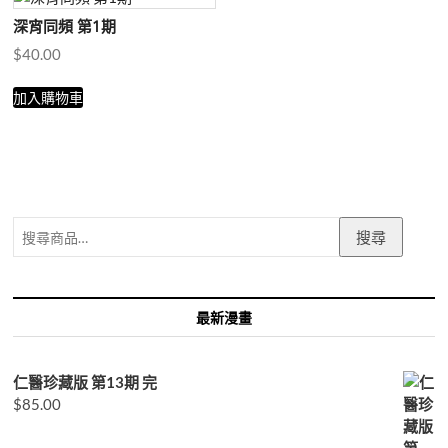
深宵同頻 第1期
$
40.00
加入購物車
搜
搜尋
尋
關
鍵
字:
最新漫畫
仁醫珍藏版 第13期 完
$
85.00