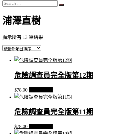
Search
…
浦澤直樹
依
顯示所有 13 筆結果
最
新
項
目
排
危險調查員完全版第12期
序
$
78.00
加入購物車
危險調查員完全版第11期
$
78.00
加入購物車