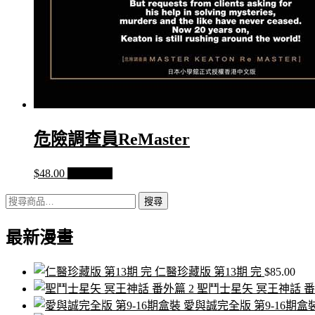
危險調查員ReMaster
$
48.00
查看內容
搜
搜尋
尋
最新漫畫
關
鍵
字:
仁醫珍藏版 第13期 完
$
85.00
聖鬥士星矢 冥王神話 番
愛與誠完全版 第9-16期盒