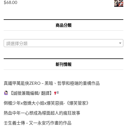
$
68.00
商品分類
請選擇分類
新刊情報
真鐵甲萬能俠ZERO – 黑暗、哲學和極端的重構作品
【誠徵兼職編輯/ 翻譯】
倒楣少年x傲嬌大小姐x爆笑惡搞-《爆笑管家》
熱血中年一心想成為幪面超人的瘋狂故事
壬生義士傳 – 又一永安巧作畫的作品