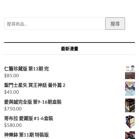
搜
搜尋
尋
關
鍵
字:
最新漫畫
仁醫珍藏版 第13期 完
$
85.00
聖鬥士星矢 冥王神話 番外篇 2
$
45.00
愛與誠完全版 第9-16期盒裝
$
750.00
哥布拉 愛藏版 #1-6盒裝
$
580.00
神樂鉢 第11期 特裝版