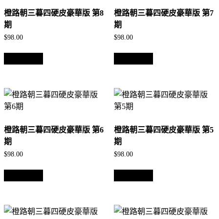
橙路朝三暮四硬皮豪華版 第8
橙路朝三暮四硬皮豪華版 第7
期
期
$
98.00
$
98.00
加入購物車
加入購物車
橙路朝三暮四硬皮豪華版 第6
橙路朝三暮四硬皮豪華版 第5
期
期
$
98.00
$
98.00
加入購物車
加入購物車