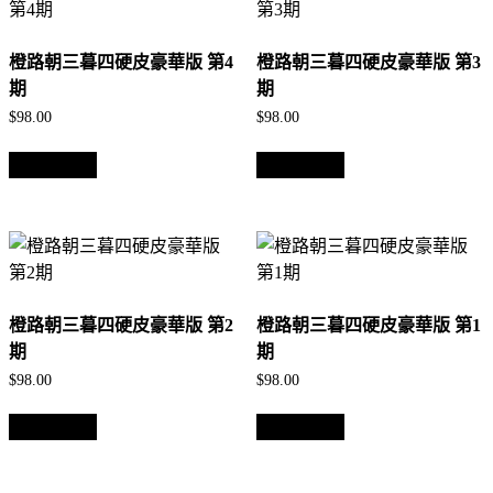
橙路朝三暮四硬皮豪華版 第4
橙路朝三暮四硬皮豪華版 第3
期
期
$
98.00
$
98.00
加入購物車
加入購物車
橙路朝三暮四硬皮豪華版 第2
橙路朝三暮四硬皮豪華版 第1
期
期
$
98.00
$
98.00
加入購物車
加入購物車