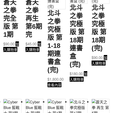
蒼天
蒼天
北斗
北斗
之拳
之拳
北斗
之拳
之拳
完全
再生
之拳
究極
究極
版 第
第6期
究極
版 第
版 第
1期
完
版 第
18期
18期
$
90.00
$
45.00
加
加
1-18
連書
(完)
入購物車
入購物車
期連
盒
$
90.00
加
書盒
(完)
入購物車
(完)
$
180.00
加
$
1,800.00
入購物車
查看內容