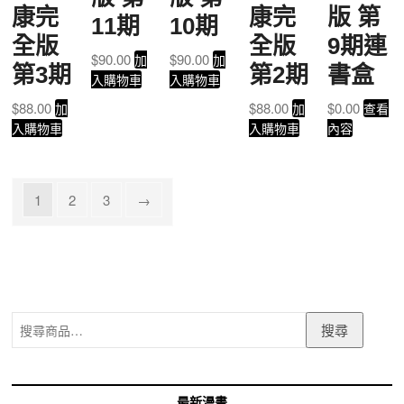
康完
康完
版 第
11期
10期
全版
全版
9期連
$
90.00
$
90.00
加
加
第3期
第2期
書盒
入購物車
入購物車
$
88.00
$
88.00
$
0.00
加
加
查看
入購物車
入購物車
內容
1
2
3
→
搜
搜尋
尋
關
鍵
字:
最新漫畫