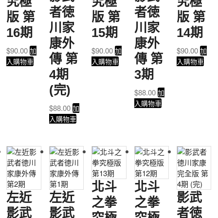
究極
究極
究極
者徳
者徳
版 第
版 第
版 第
川家
川家
16期
15期
14期
康外
康外
$
90.00
$
90.00
$
90.00
加
加
加
傳 第
傳 第
入購物車
入購物車
入購物車
4期
3期
(完)
$
88.00
加
入購物車
$
88.00
加
入購物車
北斗
北斗
左近
左近
影武
之拳
之拳
影武
影武
者徳
究極
究極