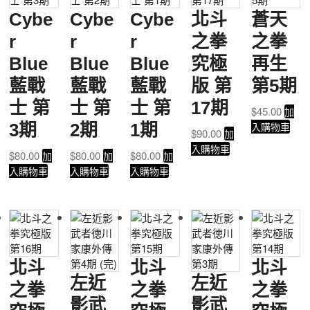
Cybe
Cybe
Cybe
北斗
蒼天
r
r
r
之拳
之拳
Blue
Blue
Blue
究極
再生
藍戰
藍戰
藍戰
版 第
第5期
士 第
士 第
士 第
17期
$
45.00
加
3期
2期
1期
入購物車
$
90.00
加
入購物車
$
80.00
$
80.00
$
80.00
加
加
加
入購物車
入購物車
入購物車
北斗
北斗
北斗
左近
左近
之拳
之拳
之拳
影武
影武