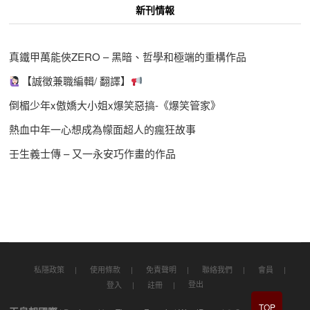
新刊情報
真鐵甲萬能俠ZERO – 黑暗、哲學和極端的重構作品
【誠徵兼職編輯/ 翻譯】
倒楣少年x傲嬌大小姐x爆笑惡搞-《爆笑管家》
熱血中年一心想成為幪面超人的瘋狂故事
壬生義士傳 – 又一永安巧作畫的作品
私隱政策
使用條款
免責聲明
聯絡我們
會員
登出
登入
註冊
TOP