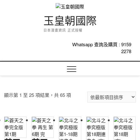
Skip
to
content
玉皇朝國際
日本漫畫資訊 正式授權
Whatsapp 查詢及購買 :
9159
2278
依
顯示第 1 至 25 項結果，共 65 項
最
新
項
目
排
序