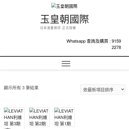
Skip
to
content
玉皇朝國際
日本漫畫資訊 正式授權
Whatsapp 查詢及購買 :
9159
2278
依
顯示所有 3 筆結果
最
新
項
目
排
序