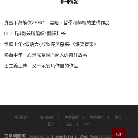
新刊情報
真鐵甲萬能俠ZERO – 黑暗、哲學和極端的重構作品
🙋🏻‍♀️【誠徵兼職編輯/ 翻譯】📢
倒楣少年x傲嬌大小姐x爆笑惡搞-《爆笑管家》
熱血中年一心想成為幪面超人的瘋狂故事
壬生義士傳 – 又一永安巧作畫的作品
私隱政策
使用條款
免責聲明
聯絡我們
會員
登出
登入
註冊
TOP
玉皇朝國際
| Designed by:
Theme Freesia
|
WordPress
| © Copyright All