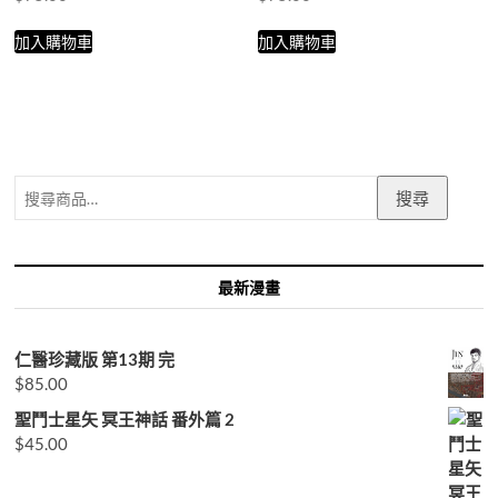
加入購物車
加入購物車
搜
搜尋
尋
關
鍵
字:
最新漫畫
仁醫珍藏版 第13期 完
$
85.00
聖鬥士星矢 冥王神話 番外篇 2
$
45.00