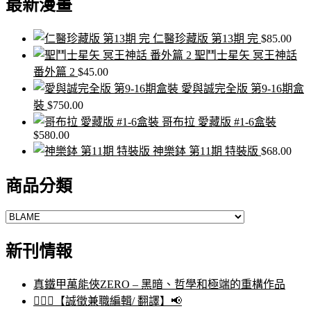
最新漫畫
關
鍵
字:
仁醫珍藏版 第13期 完
$
85.00
聖鬥士星矢 冥王神話
番外篇 2
$
45.00
愛與誠完全版 第9-16期盒
裝
$
750.00
哥布拉 愛藏版 #1-6盒裝
$
580.00
神樂鉢 第11期 特裝版
$
68.00
商品分類
新刊情報
真鐵甲萬能俠ZERO – 黑暗、哲學和極端的重構作品
🙋🏻‍♀️【誠徵兼職編輯/ 翻譯】📢