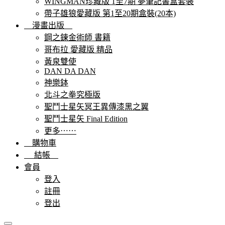
WINGMAN珍藏版 1至7期 夢筆記書盒套裝
帶子雄狼愛藏版 第1至20期盒裝(20本)
漫畫出版
鋼之鍊金術師 書籍
哥布拉 愛藏版 精品
黃泉雙使
DAN DA DAN
神樂鉢
北斗之拳究極版
聖鬥士星矢冥王異傳漆黑之翼
聖鬥士星矢 Final Edition
更多⋯⋯
購物車
結帳
會員
登入
註冊
登出