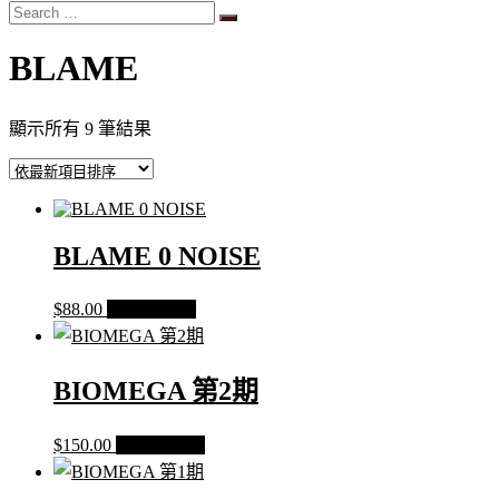
Search
…
BLAME
依
顯示所有 9 筆結果
最
新
項
目
BLAME 0 NOISE
排
序
$
88.00
加入購物車
BIOMEGA 第2期
$
150.00
加入購物車