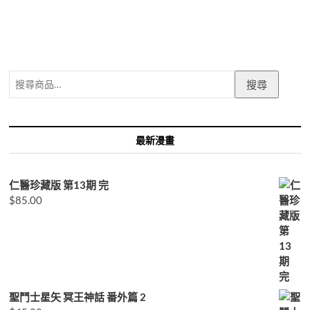
搜
搜尋
尋
關
鍵
字:
最新漫畫
仁醫珍藏版 第13期 完
$
85.00
聖鬥士星矢 冥王神話 番外篇 2