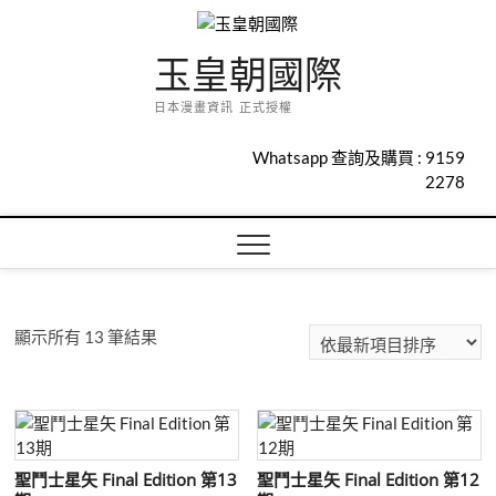
Skip
to
玉皇朝國際
content
日本漫畫資訊 正式授權
Whatsapp 查詢及購買 :
9159
2278
依
顯示所有 13 筆結果
最
新
項
目
排
聖鬥士星矢 Final Edition 第13
聖鬥士星矢 Final Edition 第12
序