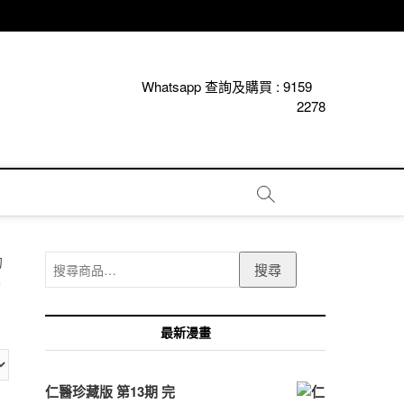
Whatsapp 查詢及購買 :
9159
2278
搜
的
搜尋
尋
其
關
鍵
最新漫畫
字:
仁醫珍藏版 第13期 完