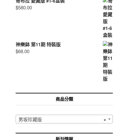
哥布拉 愛藏版 #1-6盒裝
$
580.00
神樂鉢 第11期 特裝版
$
68.00
商品分類
男坂珍藏版
×
新刊情報