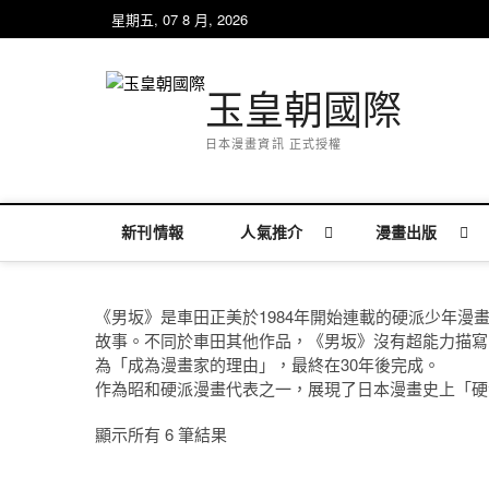
Skip
星期五, 07 8 月, 2026
to
content
玉皇朝國際
日本漫畫資訊 正式授權
新刊情報
人氣推介
漫畫出版
《男坂》是車田正美於1984年開始連載的硬派少年
故事。不同於車田其他作品，《男坂》沒有超能力描寫
為「成為漫畫家的理由」，最終在30年後完成。
作為昭和硬派漫畫代表之一，展現了日本漫畫史上「硬
依
顯示所有 6 筆結果
最
新