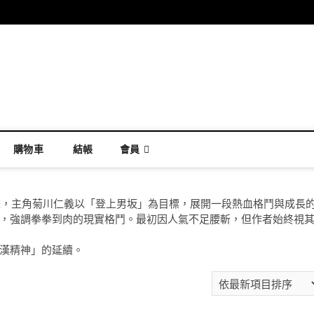
購物車
結帳
會員
漫畫，主角菊川仁義以「登上男坂」為目標，展開一段熱血格鬥與成長
，強調拳拳到肉的現實格鬥。最初因人氣不足腰斬，但作者始終視
漢精神」的延續。