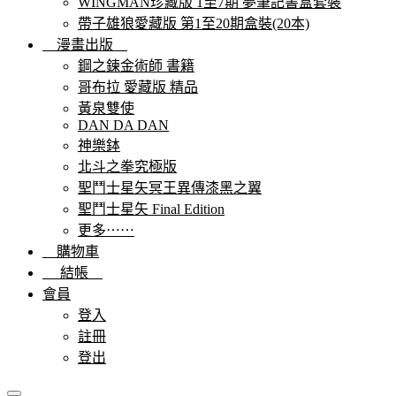
WINGMAN珍藏版 1至7期 夢筆記書盒套裝
帶子雄狼愛藏版 第1至20期盒裝(20本)
漫畫出版
鋼之鍊金術師 書籍
哥布拉 愛藏版 精品
黃泉雙使
DAN DA DAN
神樂鉢
北斗之拳究極版
聖鬥士星矢冥王異傳漆黑之翼
聖鬥士星矢 Final Edition
更多⋯⋯
購物車
結帳
會員
登入
註冊
登出