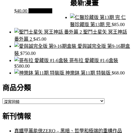
最新漫畫
鍵
字:
$
40.00
加入購物車
仁
醫珍藏版 第13期 完
$
85.00
聖鬥士星矢 冥王神話
番外篇 2
$
45.00
愛與誠完全版 第9-16期盒
裝
$
750.00
哥布拉 愛藏版 #1-6盒裝
$
580.00
神樂鉢 第11期 特裝版
$
68.00
商品分類
新刊情報
真鐵甲萬能俠ZERO – 黑暗、哲學和極端的重構作品