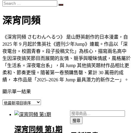
Search
…
深宵同頻
《深宵同頻 さむわんへるつ》 是山野英創作的日本漫畫，自
2025 年 9 月起於集英社《週刊少年Jump》連載。作品以「深
夜電台 × 校園青春 × 段子投稿文化」為核心，描寫兩名高中
生因深夜搞笑節目而展開的友情、競爭與曖昧情感，風格屬於
「生活系 × 深夜電台系」，與 Jump 其他搞笑題材作品相比更
柔和、節奏更慢。隨著第一卷預購售罄、累計 30 萬冊的成
績， 本作品是「2025–2026 年 Jump 最具潛力的新作之一」。
顯示單一結果
搜
搜尋
尋
深宵同頻 第1期
關