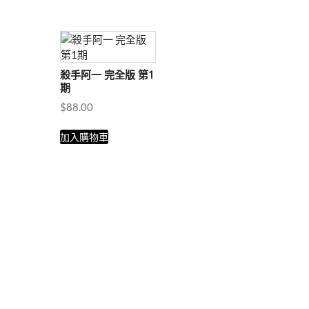
殺手阿一 完全版 第1
期
$
88.00
加入購物車