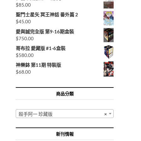
$
85.00
聖鬥士星矢 冥王神話 番外篇 2
$
45.00
愛與誠完全版 第9-16期盒裝
$
750.00
哥布拉 愛藏版 #1-6盒裝
$
580.00
神樂鉢 第11期 特裝版
$
68.00
商品分類
殺手阿一 珍藏版
×
新刊情報