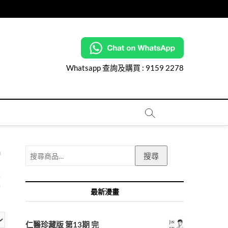
Whatsapp 查詢及購買 :
9159 2278
搜
名
搜尋
尋
關
雄
鍵
年
最新漫畫
字:
仁醫珍藏版 第13期 完