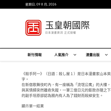
Skip
星期日, 09 8 月, 2026
to
content
玉皇朝國際
日本漫畫資訊 正式授權
新刊情報
人氣推介
漫畫出版
《殺手阿一》（日語：殺し屋１）是日本漫畫家山本英
字。
在新宿歌舞伎町內，有一座稱為「流氓公寓」的大樓，
與其情婦突然離奇失蹤，一筆三億日元的鉅款亦隨之下
的副手垣原卻認為圈內有人為了錢財而殺掉安生。
顯示單一結果