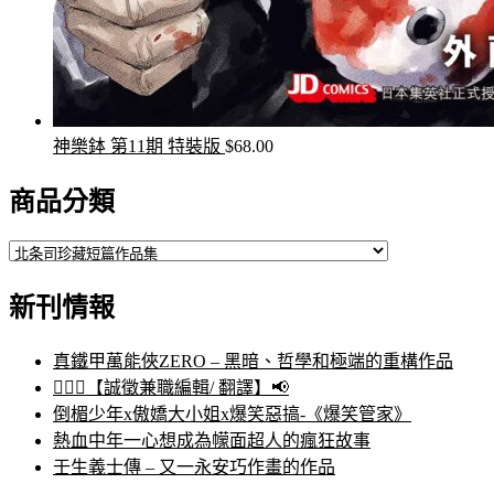
神樂鉢 第11期 特裝版
$
68.00
商品分類
新刊情報
真鐵甲萬能俠ZERO – 黑暗、哲學和極端的重構作品
🙋🏻‍♀️【誠徵兼職編輯/ 翻譯】📢
倒楣少年x傲嬌大小姐x爆笑惡搞-《爆笑管家》
熱血中年一心想成為幪面超人的瘋狂故事
壬生義士傳 – 又一永安巧作畫的作品