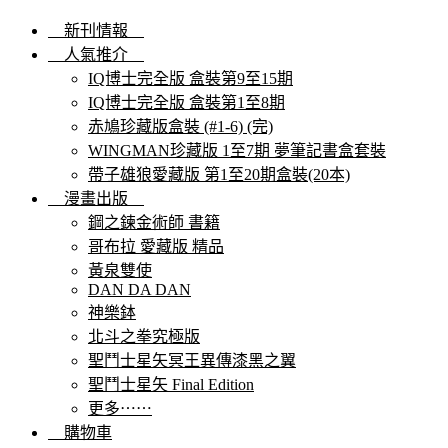
新刊情報
人氣推介
IQ博士完全版 盒裝第9至15期
IQ博士完全版 盒裝第1至8期
赤鳩珍藏版盒裝 (#1-6) (完)
WINGMAN珍藏版 1至7期 夢筆記書盒套裝
帶子雄狼愛藏版 第1至20期盒裝(20本)
漫畫出版
鋼之鍊金術師 書籍
哥布拉 愛藏版 精品
黃泉雙使
DAN DA DAN
神樂鉢
北斗之拳究極版
聖鬥士星矢冥王異傳漆黑之翼
聖鬥士星矢 Final Edition
更多⋯⋯
購物車