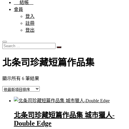
結帳
會員
登入
註冊
登出
Search
…
北条司珍藏短篇作品集
依
顯示所有 6 筆結果
最
新
項
目
排
北条司珍藏短篇作品集 城市獵人-
序
Double Edge