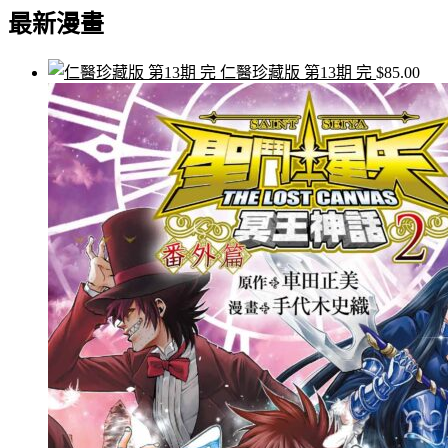
最新漫畫
關
鍵
字:
仁醫珍藏版 第13期 完
$
85.00